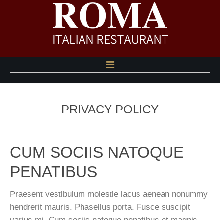
HOME
PRIVACY
POLICY
ABOUT US
A LA CARTE MENU
CUM SOCIIS NATOQUE
HAPPY HOUR MENU
PENATIBUS
PHOTO GALLERY
Praesent vestibulum molestie lacus aenean nonummy
hendrerit mauris. Phasellus porta. Fusce suscipit
CONTACT US
varius mi. Cum sociis natoque penatibus et magnis