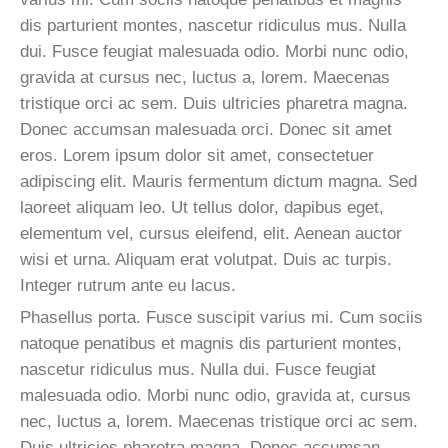
DRINKS LIST
dis parturient montes, nascetur ridiculus mus. Nulla
dui. Fusce feugiat malesuada odio. Morbi nunc odio,
DELIVERY MENU
gravida at cursus nec, luctus a, lorem. Maecenas
tristique orci ac sem. Duis ultricies pharetra magna.
Donec accumsan malesuada orci. Donec sit amet
eros. Lorem ipsum dolor sit amet, consectetuer
adipiscing elit. Mauris fermentum dictum magna. Sed
laoreet aliquam leo. Ut tellus dolor, dapibus eget,
elementum vel, cursus eleifend, elit. Aenean auctor
wisi et urna. Aliquam erat volutpat. Duis ac turpis.
Integer rutrum ante eu lacus.
Phasellus porta. Fusce suscipit varius mi. Cum sociis
natoque penatibus et magnis dis parturient montes,
nascetur ridiculus mus. Nulla dui. Fusce feugiat
malesuada odio. Morbi nunc odio, gravida at, cursus
nec, luctus a, lorem. Maecenas tristique orci ac sem.
Duis ultricies pharetra magna. Donec accumsan