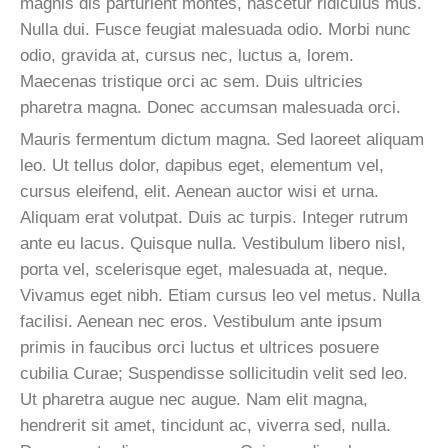
magnis dis parturient montes, nascetur ridiculus mus.
Nulla dui. Fusce feugiat malesuada odio. Morbi nunc
odio, gravida at, cursus nec, luctus a, lorem.
Maecenas tristique orci ac sem. Duis ultricies
pharetra magna. Donec accumsan malesuada orci.
Mauris fermentum dictum magna. Sed laoreet aliquam
leo. Ut tellus dolor, dapibus eget, elementum vel,
cursus eleifend, elit. Aenean auctor wisi et urna.
Aliquam erat volutpat. Duis ac turpis. Integer rutrum
ante eu lacus. Quisque nulla. Vestibulum libero nisl,
porta vel, scelerisque eget, malesuada at, neque.
Vivamus eget nibh. Etiam cursus leo vel metus. Nulla
facilisi. Aenean nec eros. Vestibulum ante ipsum
primis in faucibus orci luctus et ultrices posuere
cubilia Curae; Suspendisse sollicitudin velit sed leo.
Ut pharetra augue nec augue. Nam elit magna,
hendrerit sit amet, tincidunt ac, viverra sed, nulla.